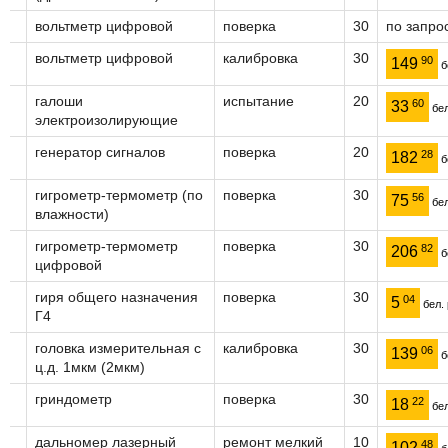
вольтметр цифровой
поверка
30
по запро
вольтметр цифровой
калибровка
30
90
149
б
галоши
испытание
20
60
33
бел
электроизолирующие
генератор сигналов
поверка
20
28
182
б
гигрометр-термометр (по
поверка
30
56
75
бел
влажности)
гигрометр-термометр
поверка
30
82
206
б
цифровой
гиря общего назначения
поверка
30
04
5
бел. 
Г4
головка измерительная с
калибровка
30
06
139
б
ц.д. 1мкм (2мкм)
гриндометр
поверка
30
22
18
бел
дальномер лазерный
ремонт мелкий
10
48
102