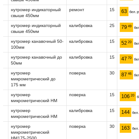
нутромер индикаторный
ремонт
15
63
бел. р
свыше 450мм
нутромер индикаторный
калибровка
25
49
79
бел
свыше 450мм
нутромер канавочный 50-
калибровка
15
20
52
бел
100мм
нутромер канавочный до
калибровка
15
70
47
бел
50мм
нутромер
поверка
30
46
87
бел
микрометрический до
175 мм
нутромер
поверка
15
20
106
б
микрометрический НМ
нутромер
калибровка
15
144
бел.
микрометрический НМ
нутромер
поверка
30
163
бел.
микрометрический
НМ175-2500