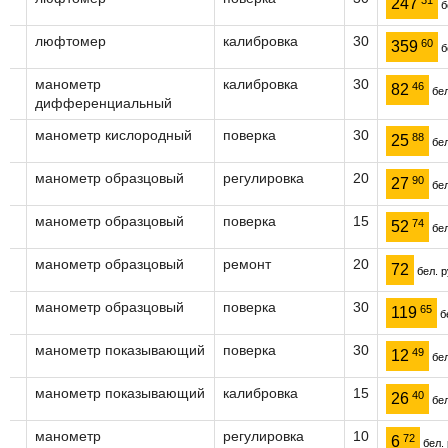
247
б
люфтомер
калибровка
30
60
359
б
манометр
калибровка
30
46
82
бел
дифференциальный
манометр кислородный
поверка
30
88
25
бел
манометр образцовый
регулировка
20
90
27
бел
манометр образцовый
поверка
15
74
52
бел
манометр образцовый
ремонт
20
72
бел. р
манометр образцовый
поверка
30
65
119
бе
манометр показывающий
поверка
30
49
12
бел
манометр показывающий
калибровка
15
40
26
бел
манометр
регулировка
10
72
6
бел. 