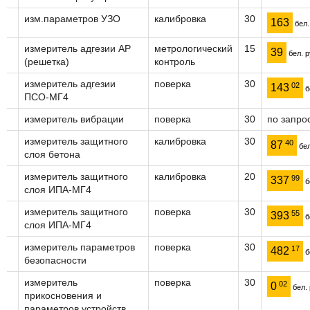
изм.параметров УЗО
калибровка
30
163
бел.
измеритель адгезии АР
метрологический
15
39
бел. р
(решетка)
контроль
измеритель адгезии
поверка
30
02
143
б
ПСО-МГ4
измеритель вибрации
поверка
30
по запро
измеритель защитного
калибровка
30
40
87
бел
слоя бетона
измеритель защитного
калибровка
20
99
337
б
слоя ИПА-МГ4
измеритель защитного
поверка
30
55
393
б
слоя ИПА-МГ4
измеритель параметров
поверка
30
17
482
б
безопасности
измеритель
поверка
30
02
0
бел. 
прикосновения и
параметров устройств