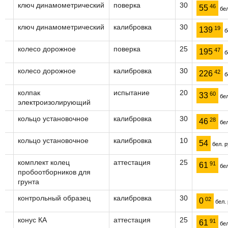
ключ динамометрический
поверка
30
46
55
бел
ключ динамометрический
калибровка
30
19
139
б
колесо дорожное
поверка
25
47
195
б
колесо дорожное
калибровка
30
42
226
б
колпак
испытание
20
60
33
бел
электроизолирующий
кольцо установочное
калибровка
30
28
46
бел
кольцо установочное
калибровка
10
54
бел. р
комплект колец
аттестация
25
91
61
бел
пробоотборников для
грунта
контрольный образец
калибровка
30
02
0
бел. 
конус КА
аттестация
25
91
61
бел