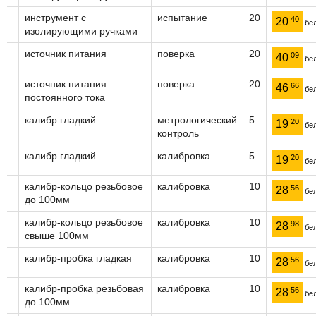
инструмент с
испытание
20
40
20
бел
изолирующими ручками
источник питания
поверка
20
09
40
бел
источник питания
поверка
20
66
46
бел
постоянного тока
калибр гладкий
метрологический
5
20
19
бел
контроль
калибр гладкий
калибровка
5
20
19
бел
калибр-кольцо резьбовое
калибровка
10
56
28
бел
до 100мм
калибр-кольцо резьбовое
калибровка
10
98
28
бел
свыше 100мм
калибр-пробка гладкая
калибровка
10
56
28
бел
калибр-пробка резьбовая
калибровка
10
56
28
бел
до 100мм