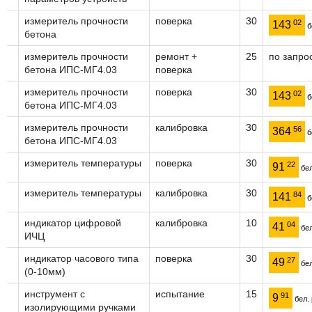
измеритель прочности
поверка
30
02
143
б
бетона
измеритель прочности
ремонт +
25
по запро
бетона ИПС-МГ4.03
поверка
измеритель прочности
поверка
30
02
143
б
бетона ИПС-МГ4.03
измеритель прочности
калибровка
30
56
364
б
бетона ИПС-МГ4.03
измеритель температуры
поверка
30
22
91
бел
измеритель температуры
калибровка
30
84
141
б
индикатор цифровой
калибровка
10
04
41
бел
ИЧЦ
индикатор часового типа
поверка
30
27
49
бел
(0-10мм)
инструмент с
испытание
15
91
9
бел. 
изолирующими ручками