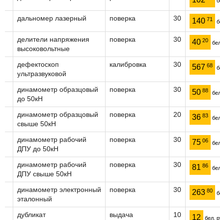
б
дальномер лазерный
поверка
30
71
140
б
делители напряжения
поверка
30
20
40
бел
высоковольтные
дефектоскоп
калибровка
30
68
567
б
ультразвуковой
динамометр образцовый
поверка
30
88
50
бел
до 50кН
динамометр образцовый
поверка
20
83
36
бел
свыше 50кН
динамометр рабочий
поверка
30
06
75
бел
ДПУ до 50кН
динамометр рабочий
поверка
30
86
81
бел
ДПУ свыше 50кН
динамометр электронный
поверка
30
80
263
б
эталонный
дубликат
выдача
10
12
бел. р