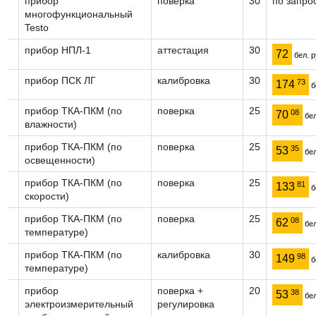
прибор
поверка
30
по запро
многофункциональный
Testo
прибор НПЛ-1
аттестация
30
72
бел. р
прибор ПСК ЛГ
калибровка
30
73
174
б
прибор ТКА-ПКМ (по
поверка
25
08
70
бел
влажности)
прибор ТКА-ПКМ (по
поверка
25
35
53
бел
освещенности)
прибор ТКА-ПКМ (по
поверка
25
81
133
б
скорости)
прибор ТКА-ПКМ (по
поверка
25
08
62
бел
температуре)
прибор ТКА-ПКМ (по
калибровка
30
98
149
б
температуре)
прибор
поверка +
20
38
53
бел
электроизмерительный
регулировка