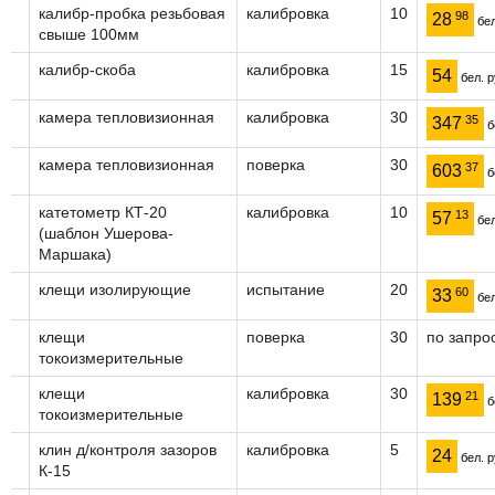
калибр-пробка резьбовая
калибровка
10
98
28
бел
свыше 100мм
калибр-скоба
калибровка
15
54
бел. р
камера тепловизионная
калибровка
30
35
347
б
камера тепловизионная
поверка
30
37
603
б
катетометр КТ-20
калибровка
10
13
57
бел
(шаблон Ушерова-
Маршака)
клещи изолирующие
испытание
20
60
33
бел
клещи
поверка
30
по запро
токоизмерительные
клещи
калибровка
30
21
139
б
токоизмерительные
клин д/контроля зазоров
калибровка
5
24
бел. р
К-15