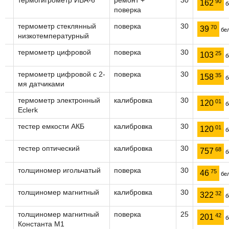
90
162
б
поверка
термометр стеклянный
поверка
30
70
39
бел
низкотемпературный
термометр цифровой
поверка
30
25
103
б
термометр цифровой с 2-
поверка
30
35
158
б
мя датчиками
термометр электронный
калибровка
30
01
120
б
Eclerk
тестер емкости АКБ
калибровка
30
01
120
б
тестер оптический
калибровка
30
68
757
б
толщиномер игольчатый
поверка
30
75
46
бел
толщиномер магнитный
калибровка
30
32
322
б
толщиномер магнитный
поверка
25
42
201
б
Константа М1