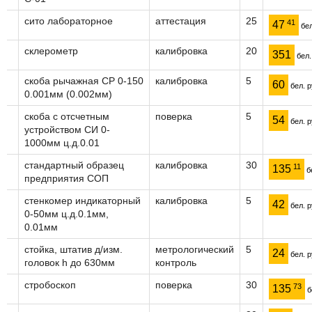
сито лабораторное
аттестация
25
41
47
бел
склерометр
калибровка
20
351
бел.
скоба рычажная СР 0-150
калибровка
5
60
бел. р
0.001мм (0.002мм)
скоба с отсчетным
поверка
5
54
бел. р
устройством СИ 0-
1000мм ц.д.0.01
стандартный образец
калибровка
30
11
135
бе
предприятия СОП
стенкомер индикаторный
калибровка
5
42
бел. р
0-50мм ц.д.0.1мм,
0.01мм
стойка, штатив д/изм.
метрологический
5
24
бел. р
головок h до 630мм
контроль
стробоскоп
поверка
30
73
135
б