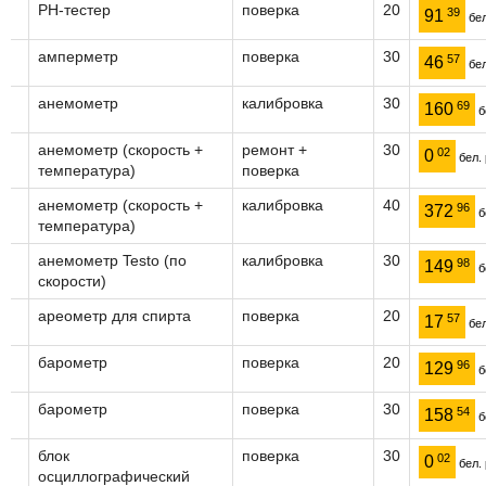
PH-тестер
поверка
20
39
91
бел
амперметр
поверка
30
57
46
бел
анемометр
калибровка
30
69
160
б
анемометр (скорость +
ремонт +
30
02
0
бел. 
температура)
поверка
анемометр (скорость +
калибровка
40
96
372
б
температура)
анемометр Testo (по
калибровка
30
98
149
б
скорости)
ареометр для спирта
поверка
20
57
17
бел
барометр
поверка
20
96
129
б
барометр
поверка
30
54
158
б
блок
поверка
30
02
0
бел. 
осциллографический