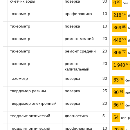
счетчик воды
поверка
30
02
0
бел. 
тахеометр
профилактика
10
14
218
б
тахеометр
поверка
10
85
369
б
тахеометр
ремонт мелкий
20
53
446
б
тахеометр
ремонт средний
20
77
806
б
тахеометр
ремонт
20
65
1 940
капитальный
тахометр
поверка
30
30
63
бел
твердомер резины
поверка
25
76
90
бел
твердомер электронный
поверка
20
77
66
бел
теодолит оптический
диагностика
5
54
бел. р
теодолит оптический
профилактика
10
20
79