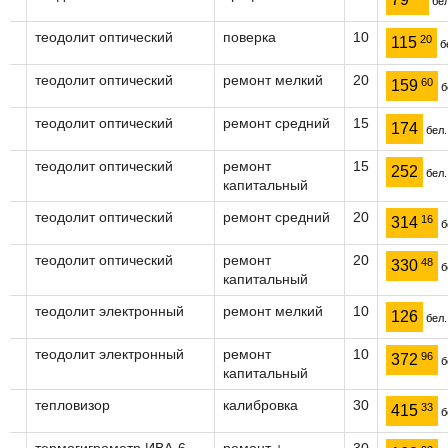
бел
теодолит оптический
поверка
10
20
115
бе
теодолит оптический
ремонт мелкий
20
60
159
б
теодолит оптический
ремонт средний
15
174
бел.
теодолит оптический
ремонт
15
252
бел.
капитальный
теодолит оптический
ремонт средний
20
16
314
б
теодолит оптический
ремонт
20
48
330
б
капитальный
теодолит электронный
ремонт мелкий
10
126
бел.
теодолит электронный
ремонт
10
96
372
б
капитальный
тепловизор
калибровка
30
33
415
б
термогигрометр ИВА-6
ремонт +
30