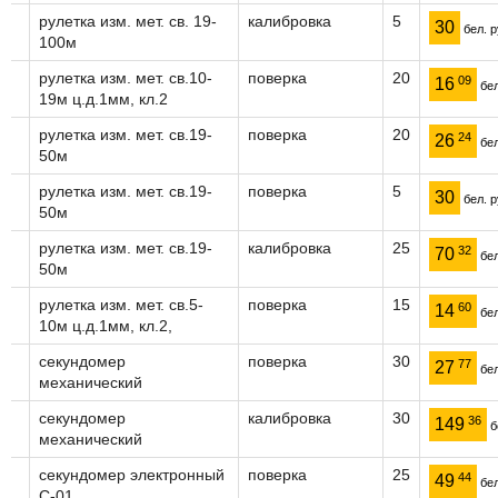
рулетка изм. мет. св. 19-
калибровка
5
30
бел. р
100м
рулетка изм. мет. св.10-
поверка
20
09
16
бел
19м ц.д.1мм, кл.2
рулетка изм. мет. св.19-
поверка
20
24
26
бел
50м
рулетка изм. мет. св.19-
поверка
5
30
бел. р
50м
рулетка изм. мет. св.19-
калибровка
25
32
70
бел
50м
рулетка изм. мет. св.5-
поверка
15
60
14
бел
10м ц.д.1мм, кл.2,
секундомер
поверка
30
77
27
бел
механический
секундомер
калибровка
30
36
149
б
механический
секундомер электронный
поверка
25
44
49
бел
С-01