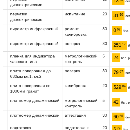
13
бел
диэлектрические
перчатки
испытание
20
50
31
бел
диэлектрические
пирометр инфракрасный
ремонт +
30
02
0
бел. 
калибровка
пирометр инфракрасный
поверка
30
17
251
б
планка для индикатора
метрологический
5
24
бел. р
часового типа
контроль
плита поверочная до
поверка
30
67
79
бел
630мм кл.1, кл.2
плита поверочная св
калибровка
20
84
529
б
1000мм гранит
плотномер динамический
метрологический
5
42
бел. р
контроль
плотномер динамический
аттестация
30
65
60
бел
подготовка
подготовка к
20
79
6
бел. 