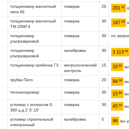
толщиномер магнитный
поверка
25
42
201
б
типа К6
толщиномер магнитный
поверка
30
99
187
б
ТМ-20МГ4
толщиномер
поверка
30
по запро
ультразвуковой
толщиномер
калибровка
30
45
3 113
ультразвуковой
толщиномер-гребенка Г3
метрологический
15
60
33
бел
контроль
трубка Пито
поверка
20
58
94
бел
тягонапоромер
поверка
30
84
15
бел
угломер с нониусом 0-
поверка
30
50
45
бел
360 ц.д.2',5',10'
угломер строительный
калибровка
5
96
бел. р
электронный