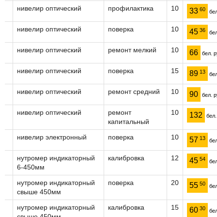
нивелир оптический
профилактика
10
60
33
бел
нивелир оптический
поверка
10
36
45
бел
нивелир оптический
ремонт мелкий
10
66
бел. р
нивелир оптический
поверка
15
13
89
бел
нивелир оптический
ремонт средний
10
90
бел. р
нивелир оптический
ремонт
10
132
бел.
капитальный
нивелир электронный
поверка
10
13
57
бел
нутромер индикаторный
калибровка
12
54
45
бел
6-450мм
нутромер индикаторный
поверка
20
50
55
бел
свыше 450мм
нутромер индикаторный
калибровка
15
30
60
бел
свыше 450мм