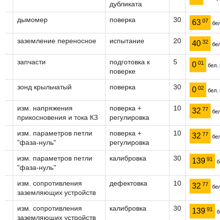
дубликата
дымомер
поверка
30
07
63
бел
заземление переносное
испытание
20
32
40
бел
запчасти
подготовка к
5
01
0
бел. 
поверке
зонд крыльчатый
поверка
30
02
0
бел. 
изм. напряжения
поверка +
10
77
32
бел
прикосновения и тока КЗ
регулировка
изм. параметров петли
поверка +
10
77
32
бел
"фаза-нуль"
регулировка
изм. параметров петли
калибровка
30
91
139
б
"фаза-нуль"
изм. сопротивления
дефектовка
10
77
32
бел
заземляющих устройств
изм. сопротивления
калибровка
30
91
139
б
заземляющих устройств