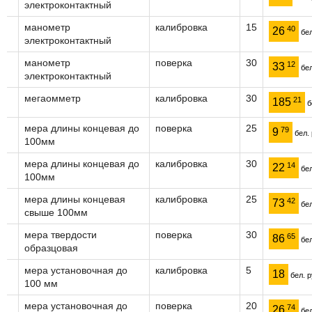
электроконтактный
манометр
калибровка
15
40
26
бел
электроконтактный
манометр
поверка
30
12
33
бел
электроконтактный
мегаомметр
калибровка
30
21
185
б
мера длины концевая до
поверка
25
79
9
бел. 
100мм
мера длины концевая до
калибровка
30
14
22
бел
100мм
мера длины концевая
калибровка
25
42
73
бел
свыше 100мм
мера твердости
поверка
30
65
86
бел
образцовая
мера установочная до
калибровка
5
18
бел. р
100 мм
мера установочная до
поверка
20
74
26
бел