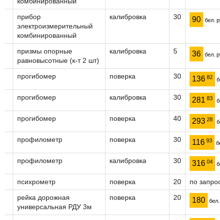
комбинированный
прибор
калибровка
30
90
бел. р
электроизмерительный
комбинированный
призмы опорные
калибровка
5
36
бел. р
равновысотные (к-т 2 шт)
прогибомер
поверка
30
82
136
б
прогибомер
калибровка
30
83
281
б
прогибомер
поверка
40
28
293
б
профилометр
поверка
30
93
116
бе
профилометр
калибровка
30
04
316
б
психрометр
поверка
20
по запро
рейка дорожная
поверка
20
180
бел.
универсальная РДУ 3м