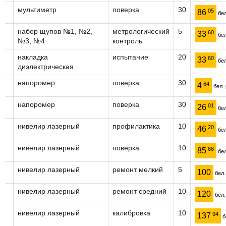
мультиметр
поверка
30
05
86
бел
набор щупов №1, №2,
метрологический
5
60
33
бел
№3, №4
контроль
накладка
испытание
20
60
33
бел
диэлектрическая
напоромер
поверка
30
64
4
бел. 
напоромер
поверка
30
01
26
бел
нивелир лазерный
профилактика
10
20
46
бел
нивелир лазерный
поверка
10
68
85
бел
нивелир лазерный
ремонт мелкий
5
100
бел.
нивелир лазерный
ремонт средний
10
120
бел.
нивелир лазерный
калибровка
10
94
137
б