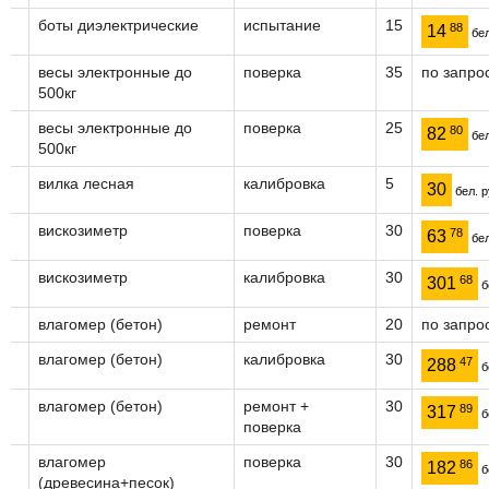
боты диэлектрические
испытание
15
88
14
бел
весы электронные до
поверка
35
по запро
500кг
весы электронные до
поверка
25
80
82
бел
500кг
вилка лесная
калибровка
5
30
бел. р
вискозиметр
поверка
30
78
63
бел
вискозиметр
калибровка
30
68
301
б
влагомер (бетон)
ремонт
20
по запро
влагомер (бетон)
калибровка
30
47
288
б
влагомер (бетон)
ремонт +
30
89
317
б
поверка
влагомер
поверка
30
86
182
б
(древесина+песок)