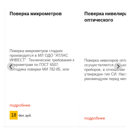
Поверка микрометров
Поверка нивелира
оптического
Поверка микрометров гладких
производится в МЛ ОДО "АТЛАС
ИНВЕСТ". Технические требования к
Поверка нивелиров опти
микрометрам по ГОСТ 6507,
осуществляется только 
методика поверки МИ 782-85, или
приборов, в отношении к
методики, предоставленные при
утвержден тип СИ. Наст
утверждении типа СИ. Микрометры
рекомендуем перед метр
должны быть очищены от
поверкой нивелиров прои
загрязнений, ...
профилактические работ
Профилактика нивелиров 
подробнее
18
бел. руб.
подробнее