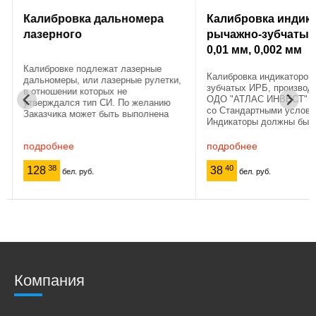
Калибровка дальномера
Калибровка индик
лазерного
рычажно-зубчатых 
0,01 мм, 0,002 мм
Калибровке подлежат лазерные
Калибровка индикаторов
дальномеры, или лазерные рулетки,
зубчатых ИРБ, производ
в отношении которых не
ОДО "АТЛАС ИНВЕСТ" со
утверждался тип СИ. По желанию
со Стандартными услови
Заказчика может быть выполнена
Индикаторы должны быт
калибровка лазерных дальномеров,
от загрязнений, смазки и т
внесенных в Реестр СИ РБ,
иметь технический паспо
подробнее
подробнее
например, если необходимо знать ...
Подробнее в разделе "Как
38
40
128
38
бел. руб.
бел. руб.
Компания